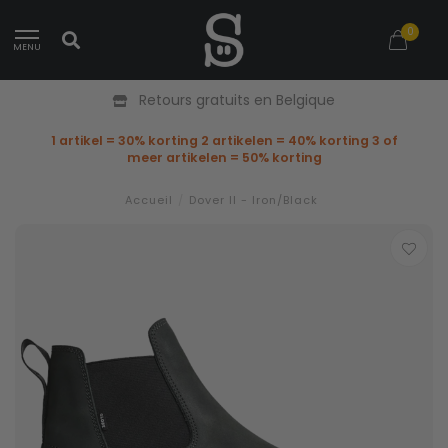
0
MENU
Retours gratuits en Belgique
1 artikel = 30% korting 2 artikelen = 40% korting 3 of
meer artikelen = 50% korting
Accueil
/
Dover II - Iron/Black