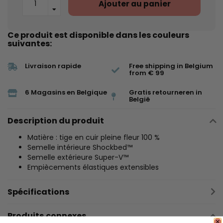
Ajouter au panier
Ce produit est disponible dans les couleurs
suivantes:
Livraison rapide
Free shipping in Belgium
from € 99
6 Magasins en Belgique
Gratis retourneren in
België
Description du produit
Matière : tige en cuir pleine fleur 100 %
Semelle intérieure Shockbed™
Semelle extérieure Super-V™
Empiècements élastiques extensibles
Spécifications
Produits connexes