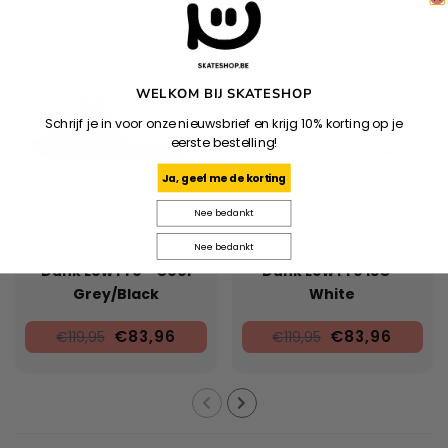
WELKOM BIJ SKATESHOP
Schrijf je in voor onze nieuwsbrief en krijg 10% korting op je
eerste bestelling!
Ja, geef me de korting
Nee bedankt
Nee bedankt
NIKE SB
NIKE SB
Dunk Low Pro - Cool
Dunk Low Pro ISO -
Grey/Black
White
€83,96
€83,96
€119,95
€119,95