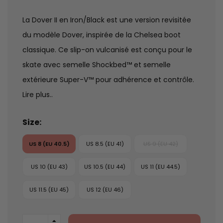
La Dover II en Iron/Black est une version revisitée
du modèle Dover, inspirée de la Chelsea boot
classique. Ce slip-on vulcanisé est conçu pour le
skate avec semelle Shockbed™ et semelle
extérieure Super-V™ pour adhérence et contrôle.
Lire plus..
Size:
US 8 (EU 40.5)
US 8.5 (EU 41)
US 9 (EU 42)
US 10 (EU 43)
US 10.5 (EU 44)
US 11 (EU 44.5)
US 11.5 (EU 45)
US 12 (EU 46)