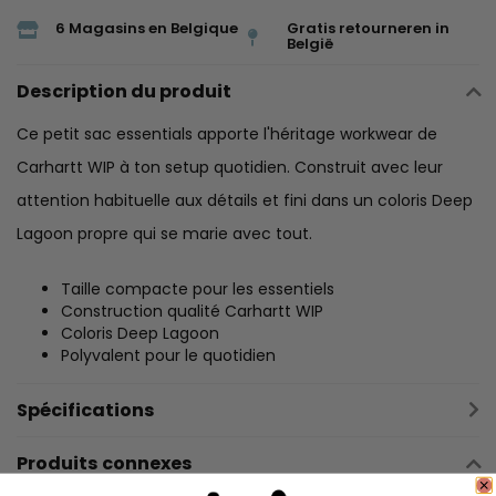
6 Magasins en Belgique
Gratis retourneren in
België
Description du produit
Ce petit sac essentials apporte l'héritage workwear de
Carhartt WIP à ton setup quotidien. Construit avec leur
attention habituelle aux détails et fini dans un coloris Deep
Lagoon propre qui se marie avec tout.
Taille compacte pour les essentiels
Construction qualité Carhartt WIP
Coloris Deep Lagoon
Polyvalent pour le quotidien
Spécifications
Produits connexes