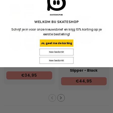
WELKOM BIJ SKATESHOP
Schrijf je in voor onze nieuwsbrief en krijg 10% korting op je
eerste bestelling!
Ja, geef me de korting
Nee bedankt
STANCE
HUF
Nee bedankt
Curren 3 Pack - Green
Snow Angel Fuzzy
Slipper - Black
€34,95
€44,95