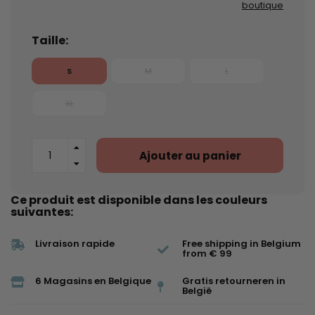
boutique
Taille:
S
M
L
XL
Ajouter au panier
Ce produit est disponible dans les couleurs
suivantes:
Livraison rapide
Free shipping in Belgium
from € 99
6 Magasins en Belgique
Gratis retourneren in
België