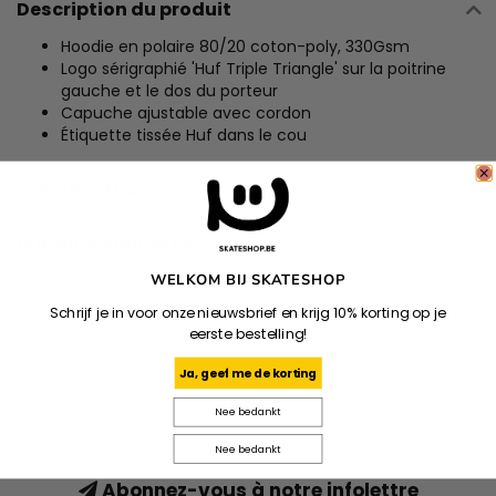
Description du produit
Hoodie en polaire 80/20 coton-poly, 330Gsm
Logo sérigraphié 'Huf Triple Triangle' sur la poitrine
gauche et le dos du porteur
Capuche ajustable avec cordon
Étiquette tissée Huf dans le cou
Spécifications
Produits connexes
WELKOM BIJ SKATESHOP
Schrijf je in voor onze nieuwsbrief en krijg 10% korting op je
eerste bestelling!
Ja, geef me de korting
Nee bedankt
Nee bedankt
Abonnez-vous à notre infolettre