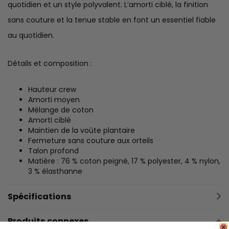
quotidien et un style polyvalent. L’amorti ciblé, la finition
sans couture et la tenue stable en font un essentiel fiable
au quotidien.
Détails et composition :
Hauteur crew
Amorti moyen
Mélange de coton
Amorti ciblé
Maintien de la voûte plantaire
Fermeture sans couture aux orteils
Talon profond
Matière : 76 % coton peigné, 17 % polyester, 4 % nylon,
3 % élasthanne
Spécifications
Produits connexes