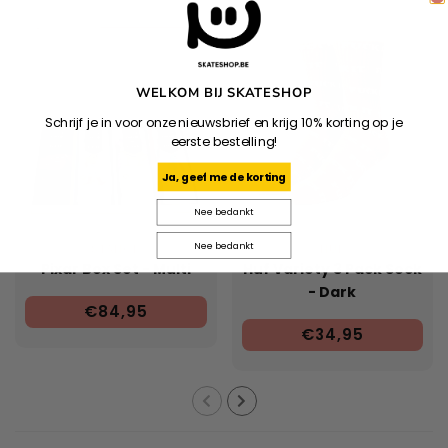
WELKOM BIJ SKATESHOP
Schrijf je in voor onze nieuwsbrief en krijg 10% korting op je
eerste bestelling!
Ja, geef me de korting
Nee bedankt
Nee bedankt
STANCE
HUF
Pixar Box Set - Multi
Huf Variety 3 Pack Sock
- Dark
€84,95
Brown/Brown/Oatmeal
€34,95