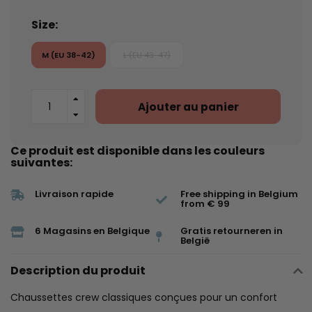
Size:
M (EU 38-42)
L (EU 43-47)
Ajouter au panier
Ce produit est disponible dans les couleurs
suivantes:
Livraison rapide
Free shipping in Belgium
from € 99
6 Magasins en Belgique
Gratis retourneren in
België
Description du produit
Chaussettes crew classiques conçues pour un confort