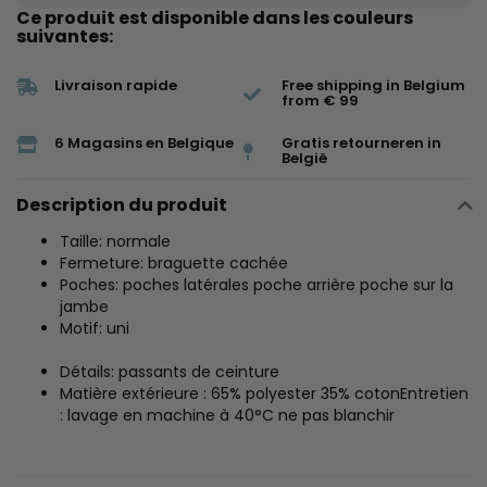
Ce produit est disponible dans les couleurs
suivantes:
Livraison rapide
Free shipping in Belgium
from € 99
6 Magasins en Belgique
Gratis retourneren in
België
Description du produit
Taille: normale
Fermeture: braguette cachée
Poches: poches latérales poche arrière poche sur la
jambe
Motif: uni
Détails: passants de ceinture
Matière extérieure : 65% polyester 35% cotonEntretien
: lavage en machine à 40°C ne pas blanchir