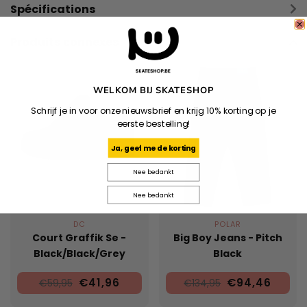
Spécifications
Produits connexes
WELKOM BIJ SKATESHOP
Schrijf je in voor onze nieuwsbrief en krijg 10% korting op je
eerste bestelling!
Ja, geef me de korting
Nee bedankt
Nee bedankt
DC
POLAR
Court Graffik Se -
Big Boy Jeans - Pitch
Black/Black/Grey
Black
€41,96
€94,46
€59,95
€134,95