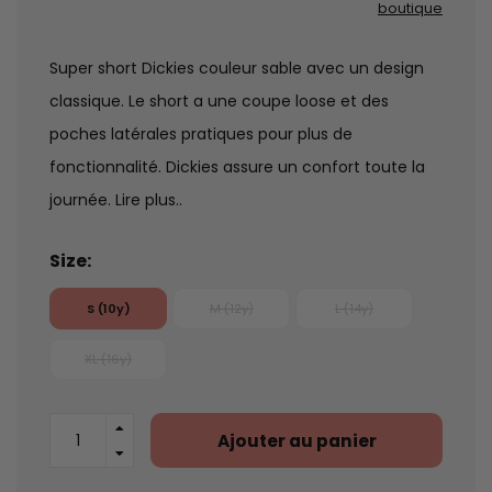
boutique
Super short Dickies couleur sable avec un design
classique. Le short a une coupe loose et des
poches latérales pratiques pour plus de
fonctionnalité. Dickies assure un confort toute la
journée.
Lire plus..
Size:
S (10y)
M (12y)
L (14y)
XL (16y)
Ajouter au panier