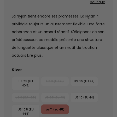
boutique
La Nyjah tient encore ses promesses. La Nyjah 4
privilégie toujours un ajustement flexible, une forte
adhérence et un amorti réactif. S'éloignant de son
prédécesseur, ce modèle présente une structure
de languette classique et un motif de traction
actualis
Lire plus..
Size:
US 7.5 (EU
US 8 (EU 41)
US 8.5 (EU 42)
40.5)
US 9 (EU 42.5)
US 9.5 (EU 43)
US 10 (EU 44)
US 10.5 (EU
US 11 (EU 45)
44.5)