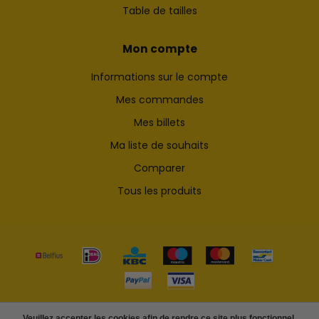
Table de tailles
Mon compte
Informations sur le compte
Mes commandes
Mes billets
Ma liste de souhaits
Comparer
Tous les produits
© Copyright 2026
Veuillez accepter les cookies afin de rendre ce site plus fonctionnel.