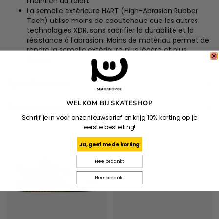
maintien du talon.
La semelle extérieure HART (High-Abrasion Rubber
Tech) utilise moins de caoutchouc que les autres
technologies XDR, sans sacrifier la durabilité et la
résistance à l'abrasion. Moins de matériau permet de
rendre la semelle extérieure plus légère et plus
flexible.
Spécifications
WELKOM BIJ SKATESHOP
Produits connexes
Schrijf je in voor onze nieuwsbrief en krijg 10% korting op je
eerste bestelling!
Ja, geef me de korting
Nee bedankt
Nee bedankt