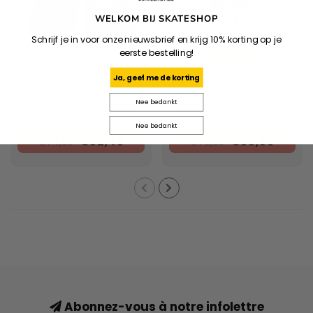
WELKOM BIJ SKATESHOP
Schrijf je in voor onze nieuwsbrief en krijg 10% korting op je
eerste bestelling!
Ja, geef me de korting
DICKIES
VOLCOM
958 13 inch loose denim
Chillow Pleat Ew Chino
Nee bedankt
short - Khaki Tinted
Sht 24 - Light Khaki
Blue
Nee bedankt
€52,46
€55,96
€74,95
€79,95
Abonnez-vous à notre infolettre