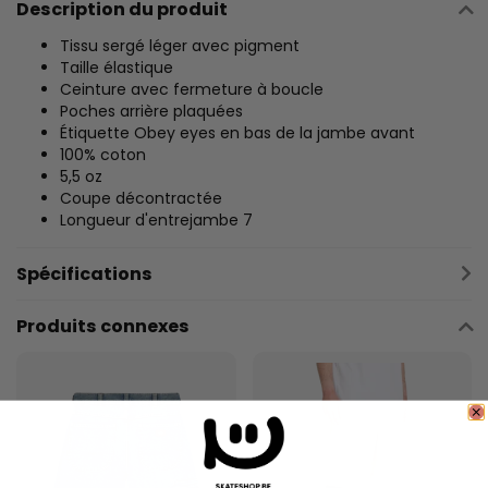
Description du produit
Tissu sergé léger avec pigment
Taille élastique
Ceinture avec fermeture à boucle
Poches arrière plaquées
Étiquette Obey eyes en bas de la jambe avant
100% coton
5,5 oz
Coupe décontractée
Longueur d'entrejambe 7
Spécifications
Produits connexes