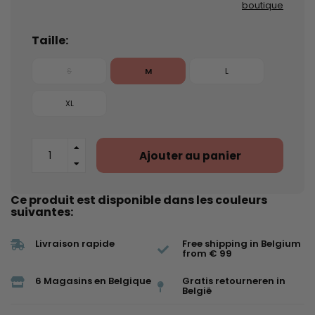
boutique
Taille:
S
M
L
XL
Ajouter au panier
Ce produit est disponible dans les couleurs
suivantes:
Livraison rapide
Free shipping in Belgium
from € 99
6 Magasins en Belgique
Gratis retourneren in
België