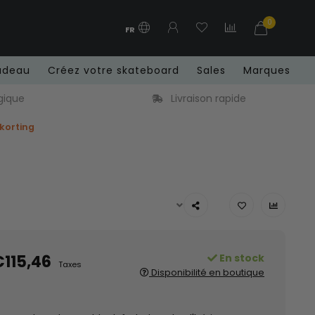
0
FR
adeau
Créez votre skateboard
Sales
Marques
gique
Livraison rapide
 korting
115,46
En stock
Taxes
Disponibilité en boutique