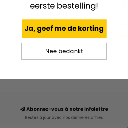
eerste bestelling!
Ronan 
KM
Ja, geef me de korting
€139
Nee bedankt
Abonnez-vous à notre infolettre
Restez à jour avec nos dernières offres