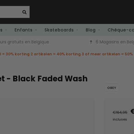
es
Enfants
Skateboards
Blog
Chèque-c
rs gratuits en Belgique
6 Magasins en Bel
el = 30% korting 2 artikelen = 40% korting 3 of meer artikelen = 50%
t - Black Faded Wash
OBEY
€
€164,95
incluses