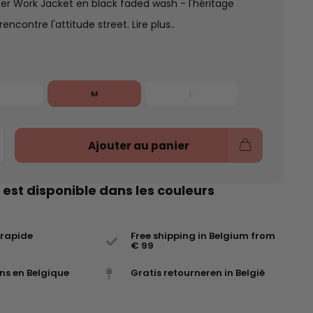
er Work Jacket en black faded wash - l'héritage
encontre l'attitude street.
Lire plus..
M
L
Ajouter au panier
 est disponible dans les couleurs
 rapide
Free shipping in Belgium from
€ 99
ns en Belgique
Gratis retourneren in België