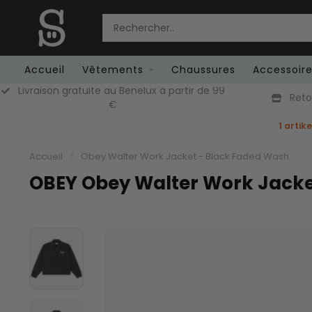
Accueil
Vêtements
Chaussures
Accessoir
Livraison gratuite au Benelux à partir de 99
Retou
€
1 artik
Accueil
/
Obey Walter Work Jacket - Black Faded Wash
OBEY Obey Walter Work Jacke