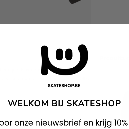
Produits 
hentique dans la rue. Le traitement black
e parfaitement à l'esthétique rebelle d'OBEY.
WELKOM BIJ SKATESHOP
 voor onze nieuwsbrief en krijg 10%