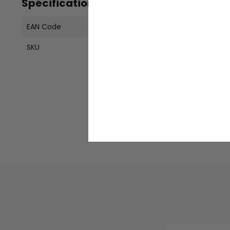
Spécifications
EAN Code
197812181710
SKU
121800620BL