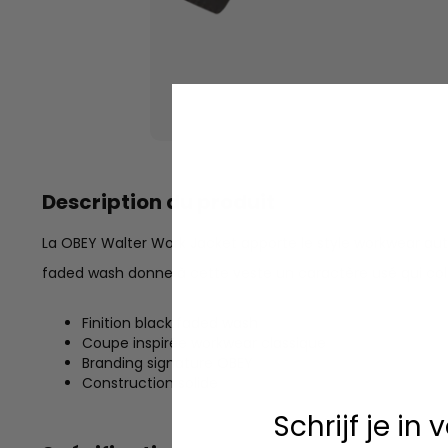
Description du produit
La OBEY Walter Work Jacket apporte le style workwear aut
faded wash donne à cette veste un caractère usé qui coll
Finition black faded wash
Coupe inspirée workwear classique
Branding signature OBEY
Construction solide
Schrijf je in