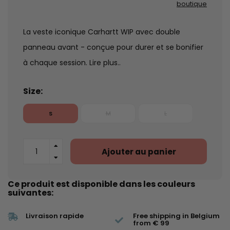
boutique
La veste iconique Carhartt WIP avec double
panneau avant - conçue pour durer et se bonifier
à chaque session.
Lire plus..
Size:
S
M
L
Ajouter au panier
Ce produit est disponible dans les couleurs
suivantes:
Livraison rapide
Free shipping in Belgium
from € 99