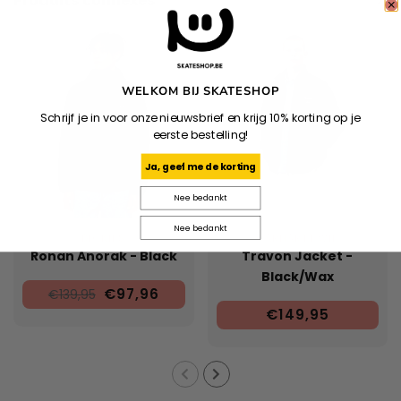
Produits connexes
WELKOM BIJ SKATESHOP
Schrijf je in voor onze nieuwsbrief en krijg 10% korting op je
eerste bestelling!
Ja, geef me de korting
Nee bedankt
Nee bedankt
DICKIES
CARHARTT WIP
Ronan Anorak - Black
Travon Jacket -
Black/Wax
€97,96
€139,95
€149,95