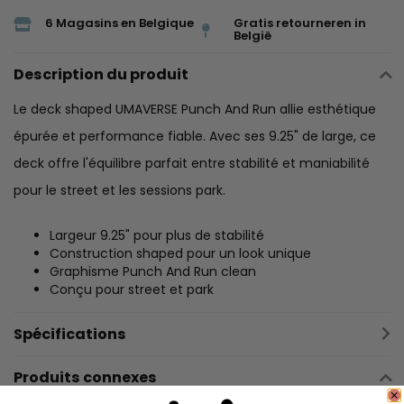
6 Magasins en Belgique
Gratis retourneren in
België
Description du produit
Le deck shaped UMAVERSE Punch And Run allie esthétique
épurée et performance fiable. Avec ses 9.25" de large, ce
deck offre l'équilibre parfait entre stabilité et maniabilité
pour le street et les sessions park.
Largeur 9.25" pour plus de stabilité
Construction shaped pour un look unique
Graphisme Punch And Run clean
Conçu pour street et park
Spécifications
Produits connexes