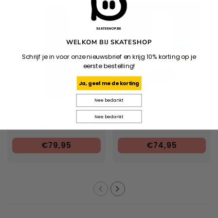
WELKOM BIJ SKATESHOP
Schrijf je in voor onze nieuwsbrief en krijg 10% korting op je
eerste bestelling!
Ja, geef me de korting
Nee bedankt
ZERO
Nee bedankt
Bam Single Skull Black
Mercator x Bolts Deck
€79,95
€74,95