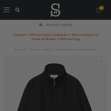
0
MENU
Livraison rapide
1 artikel = 30% korting 2 artikelen = 40% korting 3 of
meer artikelen = 50% korting
Accueil
/
Ravon Jacket - Black/Heavy Stone Wash