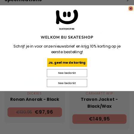
Produits connexes
WELKOM BIJ SKATESHOP
Schrijf je in voor onze nieuwsbrief en krijg 10% korting op je
eerste bestelling!
Ja, geef me de korting
Nee bedankt
Nee bedankt
DICKIES
CARHARTT WIP
Ronan Anorak - Black
Travon Jacket -
Black/Wax
€97,96
€139,95
€149,95