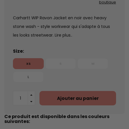
boutique
Carhartt WIP Ravon Jacket en noir avec heavy
stone wash - style workwear qui s'adapte à tous
les looks streetwear.
Lire plus..
Size:
XS
S
M
L
Ajouter au panier
Ce produit est disponible dans les couleurs
suivantes: