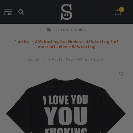
0
MENU
Livraison rapide
1 artikel = 30% korting 2 artikelen = 40% korting 3 of
meer artikelen = 50% korting
Accueil
/
Ily Fuckin Fuck T-Shirt - Black