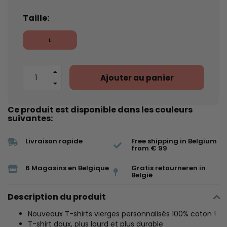
Taille:
L
Ajouter au panier
Ce produit est disponible dans les couleurs
suivantes:
Livraison rapide
Free shipping in Belgium
from € 99
6 Magasins en Belgique
Gratis retourneren in
België
Description du produit
Nouveaux T-shirts vierges personnalisés 100% coton !
T-shirt doux, plus lourd et plus durable