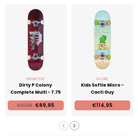
PRIMITIVE
GLOBE
Dirty P Colony
Kids Softie Micro -
Complete Multi - 7.75
Cacti Guy
€69,95
€114,95
€99,95