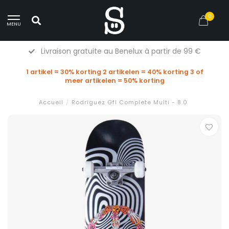
0
MENU
Livraison gratuite au Benelux à partir de 99 €
1 artikel = 30% korting 2 artikelen = 40% korting 3 of
meer artikelen = 50% korting
Accueil
/
Rodriguez Gfl Complete Multi - 8.0