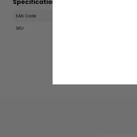
Spécifications
EAN Code
2000000127
SKU
SCSH-LD-L