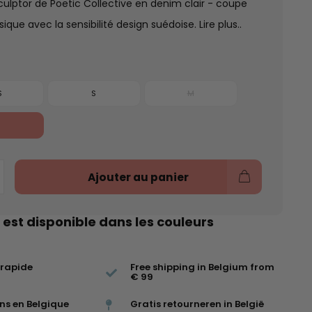
culptor de Poetic Collective en denim clair - coupe
sique avec la sensibilité design suédoise.
Lire plus..
S
S
M
Ajouter au panier
 est disponible dans les couleurs
 rapide
Free shipping in Belgium from
€ 99
ns en Belgique
Gratis retourneren in België