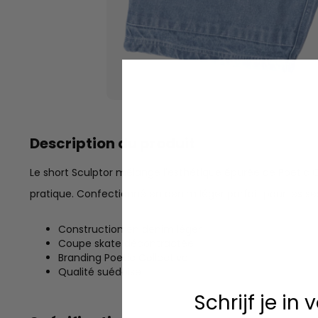
Description du produit
Le short Sculptor mélange l'esthétique épurée de Poetic C
pratique. Confectionné en denim léger parfait pour les s
Construction en denim léger
Coupe skate décontractée
Branding Poetic Collective
Qualité suédoise
Schrijf je in