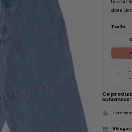
Le short S
skate clas
Taille:
X
L
Ce produit
suivantes:
Livraison
6 Magasi