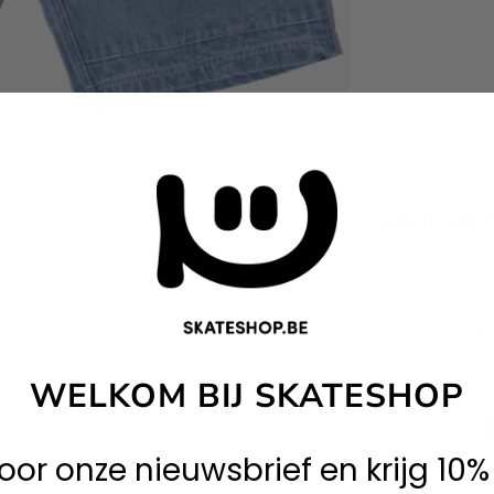
Produits 
ollective avec la fonctionnalité skate
essions par temps chaud.
WELKOM BIJ SKATESHOP
 voor onze nieuwsbrief en krijg 10%