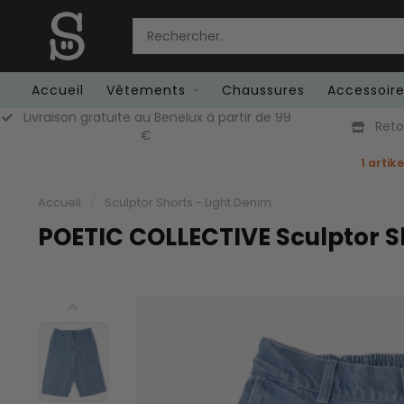
Accueil
Vêtements
Chaussures
Accessoir
vraison gratuite au Benelux à partir de 99
Retours gr
€
1 artik
Accueil
/
Sculptor Shorts - Light Denim
POETIC COLLECTIVE Sculptor S