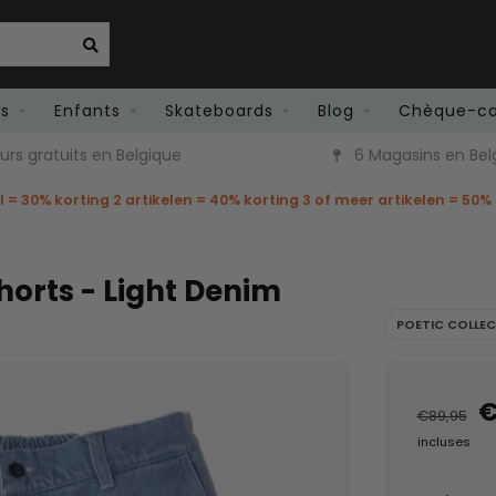
es
Enfants
Skateboards
Blog
Chèque-c
atuits en Belgique
6 Magasins en Belgique
el = 30% korting 2 artikelen = 40% korting 3 of meer artikelen = 50%
horts - Light Denim
POETIC COLLEC
€
€89,95
incluses