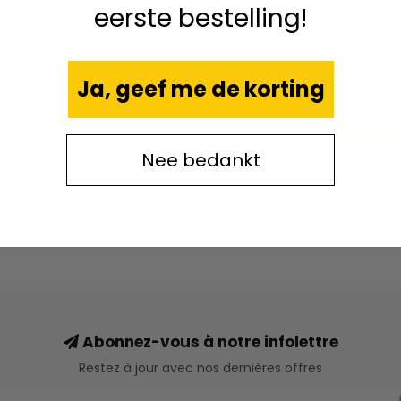
eerste bestelling!
057
Chillow Pl
Ja, geef me de korting
- 
€79
Nee bedankt
Abonnez-vous à notre infolettre
Restez à jour avec nos dernières offres