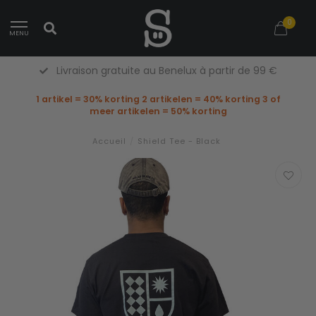
0
MENU
Livraison gratuite au Benelux à partir de 99 €
1 artikel = 30% korting 2 artikelen = 40% korting 3 of
meer artikelen = 50% korting
Accueil
/
Shield Tee - Black