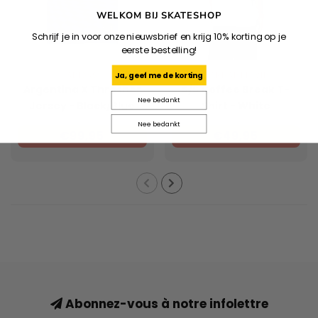
WELKOM BIJ SKATESHOP
Schrijf je in voor onze nieuwsbrief en krijg 10% korting op je
eerste bestelling!
ADIDAS
CARHARTT WIP
Ja, geef me de korting
Argentina X Thrasher
S/S Coffee Break T-
Nee bedankt
Jersey - Black/Blue
Shirt - White
Nee bedankt
€99,95
€49,95
Abonnez-vous à notre infolettre