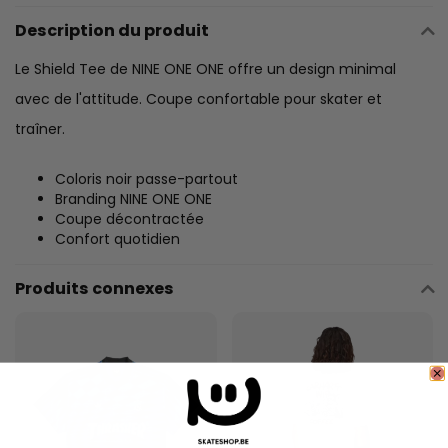
Description du produit
Le Shield Tee de NINE ONE ONE offre un design minimal
avec de l'attitude. Coupe confortable pour skater et
traîner.
Coloris noir passe-partout
Branding NINE ONE ONE
Coupe décontractée
Confort quotidien
Produits connexes