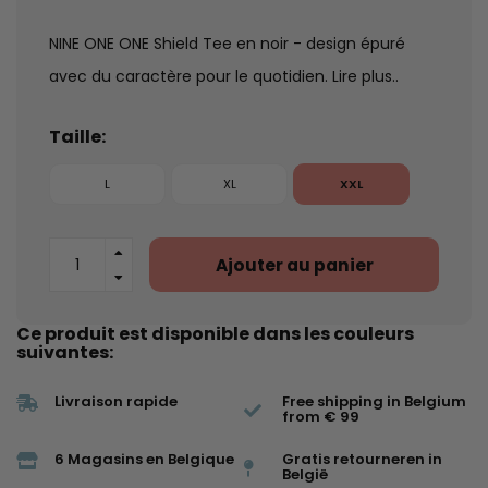
NINE ONE ONE Shield Tee en noir - design épuré
avec du caractère pour le quotidien.
Lire plus..
Taille:
L
XL
XXL
Ajouter au panier
Ce produit est disponible dans les couleurs
suivantes:
Livraison rapide
Free shipping in Belgium
from € 99
6 Magasins en Belgique
Gratis retourneren in
België