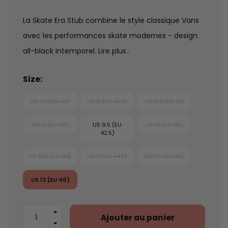
La Skate Era Stub combine le style classique Vans
avec les performances skate modernes - design
all-black intemporel.
Lire plus..
Size:
US 7.5 (EU 40)
US 8 (EU 40.5)
US 8.5 (EU 41)
US 9 (EU 42)
US 9.5 (EU
US 10 (EU 43)
42.5)
US 10.5 (EU 44)
US 11 (EU 44.5)
US 11.5 (EU 45)
US 12 (EU 46)
Ajouter au panier