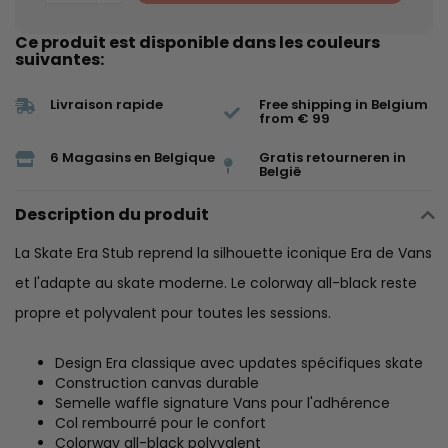
Ce produit est disponible dans les couleurs
suivantes:
Livraison rapide
Free shipping in Belgium
from € 99
6 Magasins en Belgique
Gratis retourneren in
België
Description du produit
La Skate Era Stub reprend la silhouette iconique Era de Vans
et l'adapte au skate moderne. Le colorway all-black reste
propre et polyvalent pour toutes les sessions.
Design Era classique avec updates spécifiques skate
Construction canvas durable
Semelle waffle signature Vans pour l'adhérence
Col rembourré pour le confort
Colorway all-black polyvalent