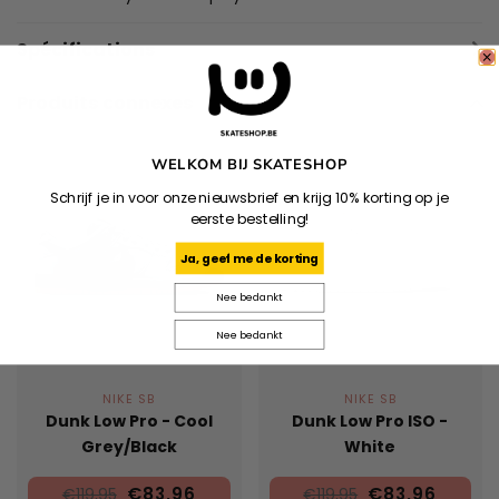
Spécifications
Produits connexes
WELKOM BIJ SKATESHOP
Schrijf je in voor onze nieuwsbrief en krijg 10% korting op je
eerste bestelling!
Ja, geef me de korting
Nee bedankt
Nee bedankt
NIKE SB
NIKE SB
Dunk Low Pro - Cool
Dunk Low Pro ISO -
Grey/Black
White
€83,96
€83,96
€119,95
€119,95