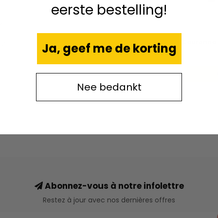
eerste bestelling!
4
Couronne Q
4:L
Ja, geef me de korting
Nee bedankt
Abonnez-vous à notre infolettre
Restez à jour avec nos dernières offres