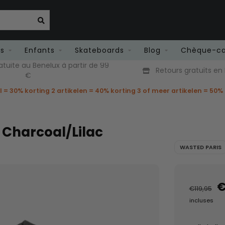
es
Enfants
Skateboards
Blog
Chèque-c
atuite au Benelux à partir de 99
Retours gratuits en
€
el = 30% korting 2 artikelen = 40% korting 3 of meer artikelen = 50%
 Charcoal/Lilac
WASTED PARIS
€
€119,95
incluses