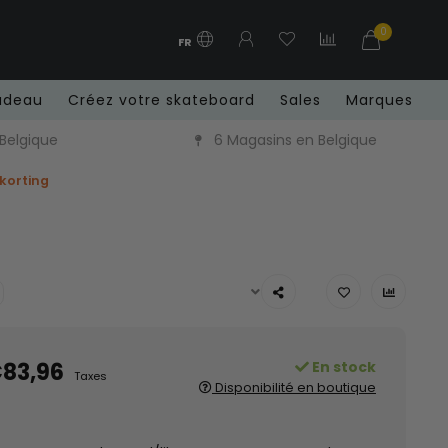
0
FR
adeau
Créez votre skateboard
Sales
Marques
 Belgique
6 Magasins en Belgique
 korting
83,96
En stock
Taxes
Disponibilité en boutique