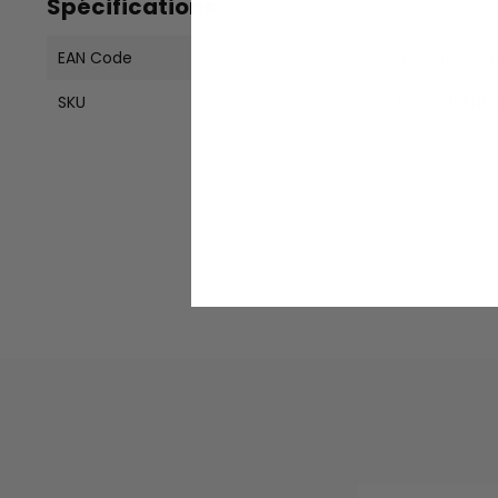
Spécifications
EAN Code
370161313953
SKU
WPHO25KN00