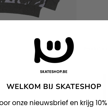
Produits 
avec des touches lilac. Cette pièce mélange
n.
WELKOM BIJ SKATESHOP
 voor onze nieuwsbrief en krijg 10%