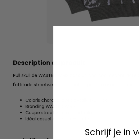
Description du produit
Pull skull de WASTED PARIS dans un charcoal décontracté 
l'attitude streetwear et le confort pour un usage quotidie
Coloris charcoal avec détails skull lilac
Branding WASTED PARIS
Coupe streetwear confortable
Idéal casual et sessions skate
Schrijf je in