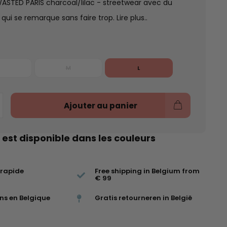
 WASTED PARIS charcoal/lilac - streetwear avec du
 qui se remarque sans faire trop.
Lire plus..
M
L
Ajouter au panier
 est disponible dans les couleurs
 rapide
Free shipping in Belgium from
€ 99
ns en Belgique
Gratis retourneren in België