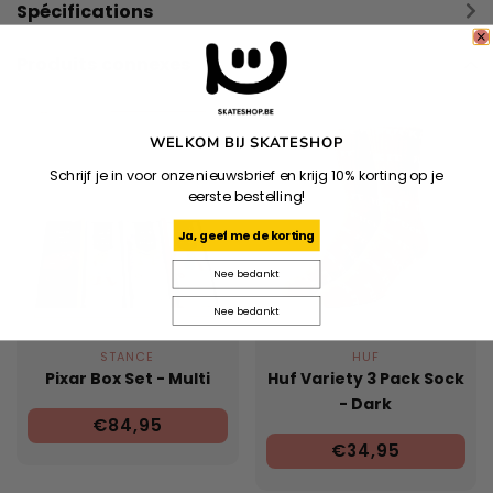
Spécifications
Produits connexes
WELKOM BIJ SKATESHOP
Schrijf je in voor onze nieuwsbrief en krijg 10% korting op je
eerste bestelling!
Ja, geef me de korting
Nee bedankt
Nee bedankt
STANCE
HUF
Pixar Box Set - Multi
Huf Variety 3 Pack Sock
- Dark
€84,95
Brown/Brown/Oatmeal
€34,95