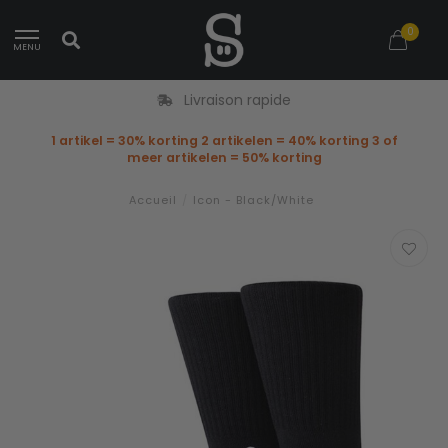
0
MENU
Livraison rapide
1 artikel = 30% korting 2 artikelen = 40% korting 3 of
meer artikelen = 50% korting
Accueil
/
Icon - Black/White