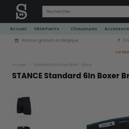
Accueil
Vêtements
Chaussures
Accessoir
Retours gratuits en Belgique
6 M
1 artik
Accueil
/
Standard 6In Boxer Brief - Black
STANCE Standard 6In Boxer Bri