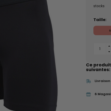
stocks
Taille:
S
Ce produit
suivantes:
Livraison
6 Magasi