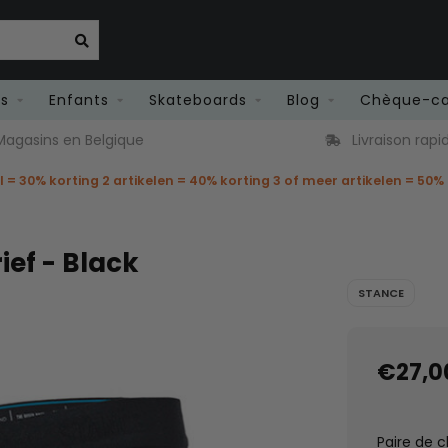
es
Enfants
Skateboards
Blog
Chèque-c
agasins en Belgique
Livraison rapi
el = 30% korting 2 artikelen = 40% korting 3 of meer artikelen = 50%
ef - Black
STANCE
€27,0
Paire de 