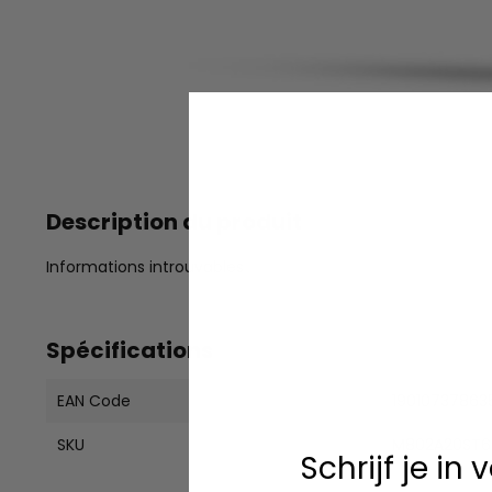
Description du produit
Informations introuvables
Spécifications
EAN Code
19010737863
SKU
M802A20ST6
Schrijf je in