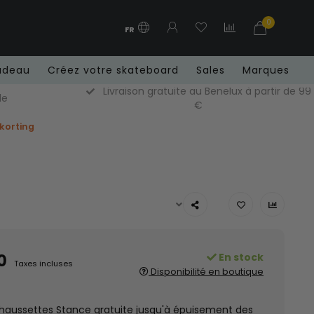
0
FR
adeau
Créez votre skateboard
Sales
Marques
Livraison gratuite au Benelux à partir de 99
de
€
 korting
0
En stock
Taxes incluses
Disponibilité en boutique
chaussettes Stance gratuite jusqu'à épuisement des