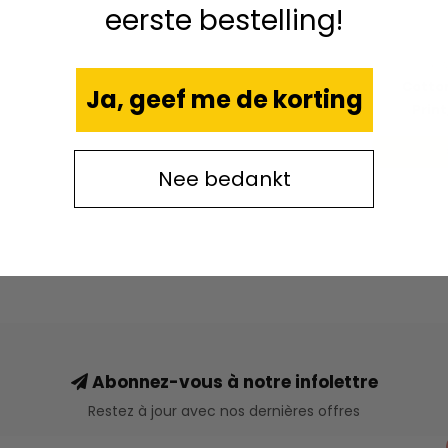
eerste bestelling!
CA
Cotton
Ja, geef me de korting
Prin
Nee bedankt
Abonnez-vous à notre infolettre
Restez à jour avec nos dernières offres