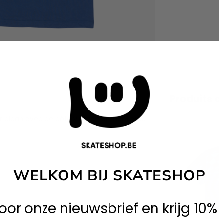
Produits 
r clean avec ce côté vintage authentique.
WELKOM BIJ SKATESHOP
 voor onze nieuwsbrief en krijg 10%