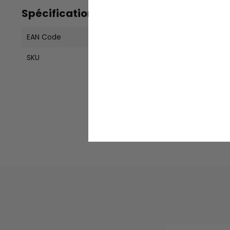
Spécifications
EAN Code
3701680000
SKU
AFG13SSEBLS