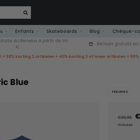
es
Enfants
Skateboards
Blog
Chèque-c
atuite au Benelux à partir de 99
Retours gratuits en
€
el = 30% korting 2 artikelen = 40% korting 3 of meer artikelen = 50%
ic Blue
FEELINGS
€
€39,95
incluses