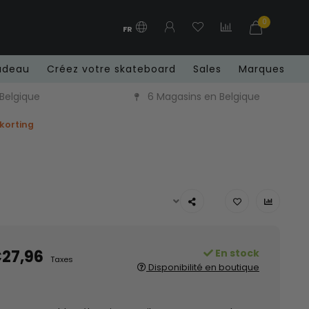
0
FR
adeau
Créez votre skateboard
Sales
Marques
 Belgique
6 Magasins en Belgique
 korting
27,96
En stock
Taxes
Disponibilité en boutique