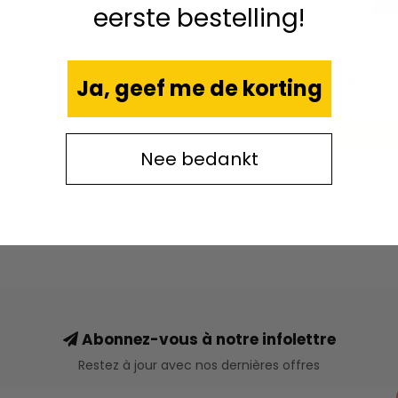
eerste bestelling!
669
Argentina
Ja, geef me de korting
- 
Nee bedankt
Abonnez-vous à notre infolettre
Restez à jour avec nos dernières offres