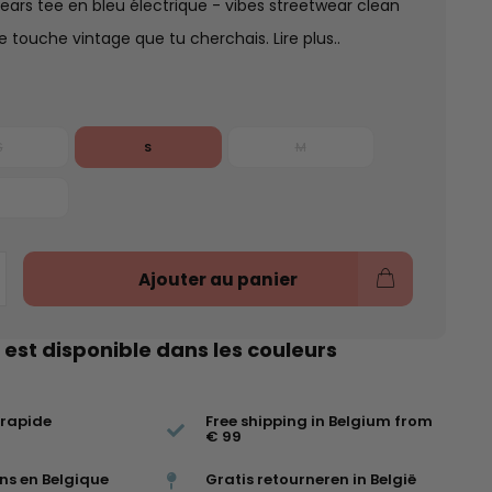
ears tee en bleu électrique - vibes streetwear clean
e touche vintage que tu cherchais.
Lire plus..
S
S
M
Ajouter au panier
 est disponible dans les couleurs
 rapide
Free shipping in Belgium from
€ 99
ns en Belgique
Gratis retourneren in België