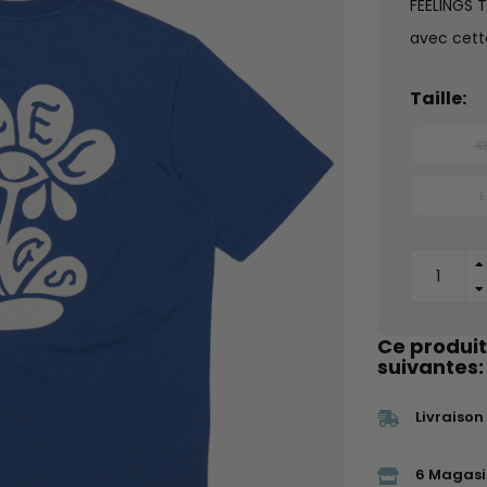
FEELINGS T
avec cett
Taille:
X
L
Ce produit
suivantes:
Livraison
6 Magasi