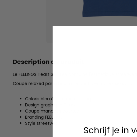
Description du produit
Le FEELINGS Tears S/S Tee combine l'esthétique streetwea
Coupe relaxed parfaite pour le quotidien ou les sessions.
Coloris bleu électrique qui claque
Design graphique Tears
Coupe manches courtes
Branding FEELINGS
Style streetwear
Schrijf je in