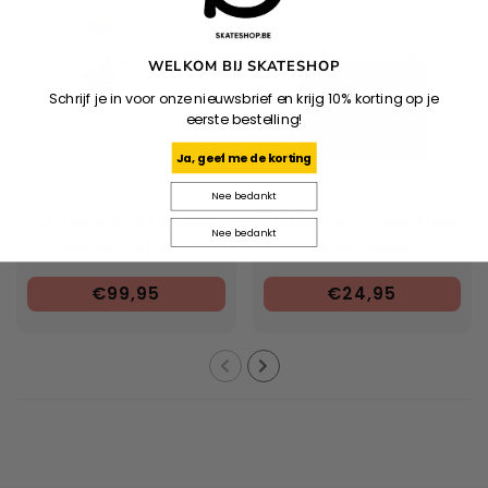
WELKOM BIJ SKATESHOP
Schrijf je in voor onze nieuwsbrief en krijg 10% korting op je
eerste bestelling!
Ja, geef me de korting
Nee bedankt
CARHARTT WIP
POLAR
Coffee Break Espresso
PITH® | YUZU | Polar Deck
Nee bedankt
Maker - Brown
Book - Black
€99,95
€24,95