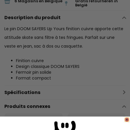
6 Magasins en Belgique
Gratis retourneren in
België
Description du produit
Le pin DOOM SAYERS Up Yours finition cuivre apporte cette
attitude skate sans filtre à tes fringues. Parfait sur une
veste en jean, sac à dos ou casquette.
Finition cuivre
Design classique DOOM SAYERS
Fermoir pin solide
Format compact
Spécifications
Produits connexes