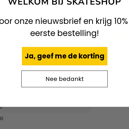
WELKOM BIJ SKATESHOP
 voor onze nieuwsbrief en krijg 10%
CA
Kickflip
eerste bestelling!
s ordinateurs portables de 15'' (ordinateur
Ja, geef me de korting
Nee bedankt
6
51