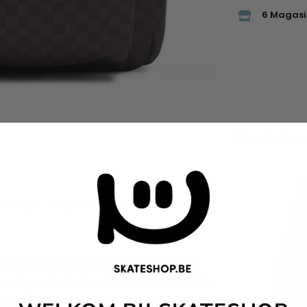
6 Magasi
Produits 
tels que l'étiquette logo tissée confèrent à
durabilité. Grandes ou petites, toutes nos
er le logo Checkerboard Globe, au moins 30 %
de matériaux recyclés, renouvelables et/ou