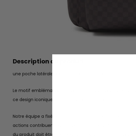
Description du produit
une poche latérale pour une bouteille d'eau.
Le motif emblématique à damier et les détails historiques 
ce design iconique un attrait supplémentaire.
Notre équipe a fixé des objectifs ambitieux en matière de 
actions contribuent à un changement positif. Pour mérit
du produit doit être composé d'un ou d'une combinaison 