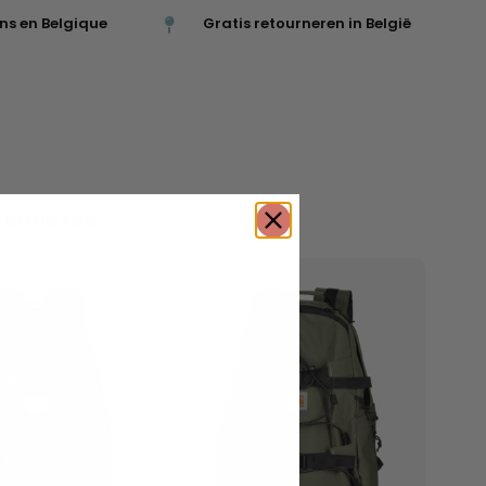
ns en Belgique
Gratis retourneren in België
connexes