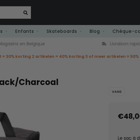
es
Enfants
Skateboards
Blog
Chèque-c
agasins en Belgique
Livraison rapi
el = 30% korting 2 artikelen = 40% korting 3 of meer artikelen = 50%
lack/Charcoal
VANS
€48,0
Le sac à d