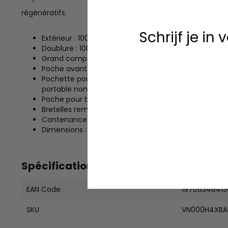
régénératifs.
Schrijf je in
Extérieur : 100 % polyester recyclé
Doublure : 100 % polyester recyclé
Grand compartiment principal
Poche avant avec organiseur
Pochette pour ordinateur portable pour la plupart de
portable non inclus)
Poche pour bouteille d'eau
Bretelles rembourrées
Contenance : 22 litres
Dimensions : 16 5/8'' x 12 3/4'' x 4 3/4''
Spécifications
EAN Code
19706346413
SKU
VN000H4XBA