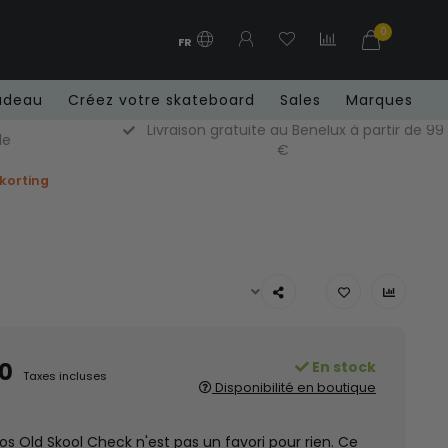
0
FR
adeau
Créez votre skateboard
Sales
Marques
Livraison gratuite au Benelux à partir de 99
de
€
 korting
0
En stock
Taxes incluses
Disponibilité en boutique
os Old Skool Check n'est pas un favori pour rien. Ce