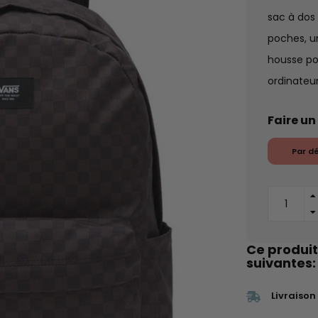
sac à dos
poches, un
housse pou
ordinateu
Faire un
Par d
Ce produit
suivantes:
Livraison