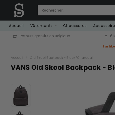
Accueil
Vêtements
Chaussures
Accessoir
Retours gratuits en Belgique
6 M
1 artik
Accueil
/
Old Skool Backpack - Black/Charcoal
VANS Old Skool Backpack - B