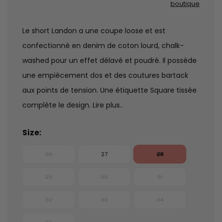
boutique
Le short Landon a une coupe loose et est
confectionné en denim de coton lourd, chalk-
washed pour un effet délavé et poudré. Il possède
une empiècement dos et des coutures bartack
aux points de tension. Une étiquette Square tissée
complète le design.
Lire plus..
Size:
26
27
28
29
30
31
32
33
34