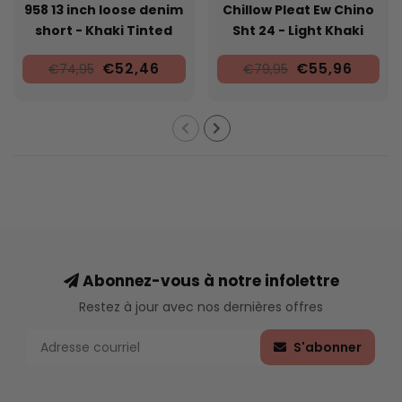
958 13 inch loose denim
Chillow Pleat Ew Chino
short - Khaki Tinted
Sht 24 - Light Khaki
Blue
€52,46
€55,96
€74,95
€79,95
Abonnez-vous à notre infolettre
Restez à jour avec nos dernières offres
S'abonner