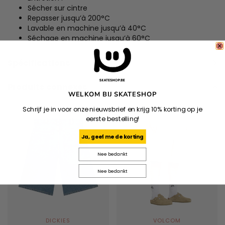
Sécher sur cintre
Repasser jusqu’à 200°C
Lavable en machine jusqu’à 40°C
Séchage en machine jusqu’à 60°C
Spécifications
Produits connexes
WELKOM BIJ SKATESHOP
Schrijf je in voor onze nieuwsbrief en krijg 10% korting op je
eerste bestelling!
Ja, geef me de korting
Nee bedankt
Nee bedankt
DICKIES
VOLCOM