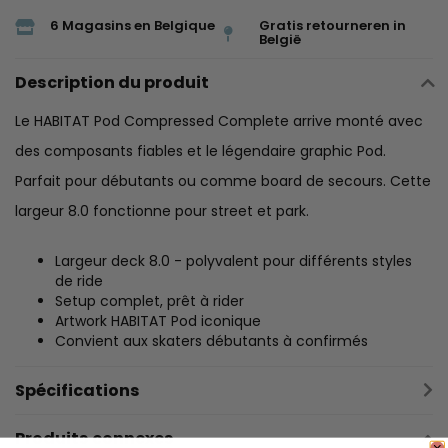
6 Magasins en Belgique
Gratis retourneren in
België
Description du produit
Le HABITAT Pod Compressed Complete arrive monté avec
des composants fiables et le légendaire graphic Pod.
Parfait pour débutants ou comme board de secours. Cette
largeur 8.0 fonctionne pour street et park.
Largeur deck 8.0 - polyvalent pour différents styles
de ride
Setup complet, prêt à rider
Artwork HABITAT Pod iconique
Convient aux skaters débutants à confirmés
Spécifications
Produits connexes