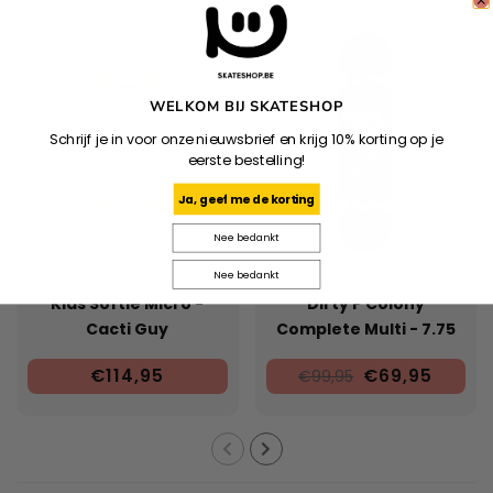
WELKOM BIJ SKATESHOP
Schrijf je in voor onze nieuwsbrief en krijg 10% korting op je
eerste bestelling!
Ja, geef me de korting
Nee bedankt
Nee bedankt
GLOBE
PRIMITIVE
Kids Softie Micro -
Dirty P Colony
Cacti Guy
Complete Multi - 7.75
€114,95
€69,95
€99,95