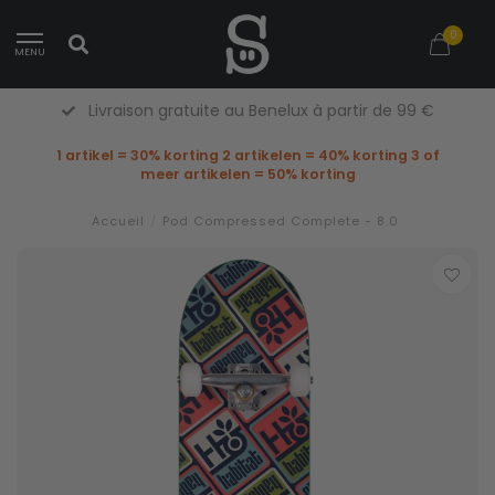
0
MENU
Livraison gratuite au Benelux à partir de 99 €
1 artikel = 30% korting 2 artikelen = 40% korting 3 of
meer artikelen = 50% korting
Accueil
/
Pod Compressed Complete - 8.0